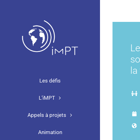
Passer
au
contenu
Le
so
la
Les défis
L’iMPT
Appels à projets
Animation