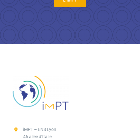
L’IMPT
iMPT – ENS Lyon
46 allée d’Italie