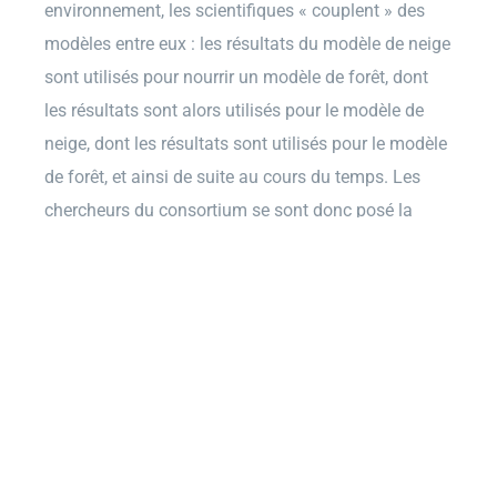
environnement, les scientifiques « couplent » des
modèles entre eux : les résultats du modèle de neige
sont utilisés pour nourrir un modèle de forêt, dont
les résultats sont alors utilisés pour le modèle de
neige, dont les résultats sont utilisés pour le modèle
de forêt, et ainsi de suite au cours du temps. Les
chercheurs du consortium se sont donc posé la
question : la réunion de deux modèles
informatiques respectant le second principe donne-
t-elle forcément un résultat respectant le second
principe ? Ils ont montré qu’une violation du second
principe pouvait avoir lieu lors des échanges entre
les modèles. Aucun modèle n’est fautif dans
l’histoire, chacun respectant parfaitement la
thermodynamique de son côté. Et pourtant, le