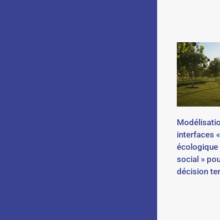
Modélisati
interfaces «
écologique »
social » pou
décision ter