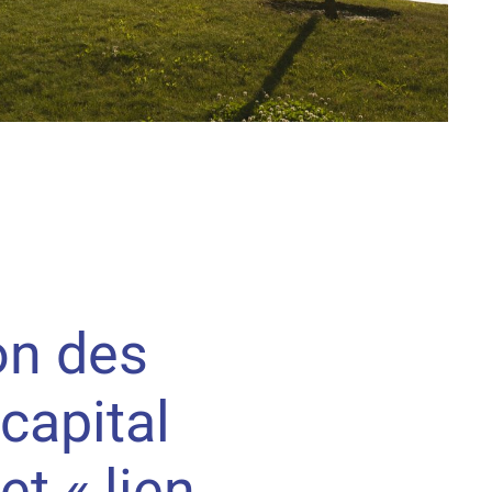
on des
 capital
et « lien