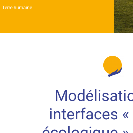
Terre humaine
Modélisati
interfaces «
écologique » 