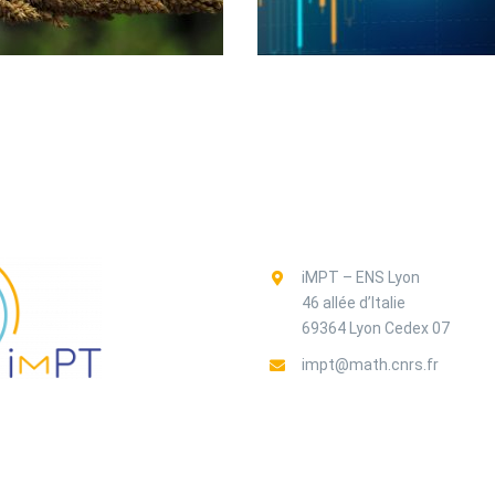
iMPT – ENS Lyon
46 allée d’Italie
69364 Lyon Cedex 07
impt@math.cnrs.fr