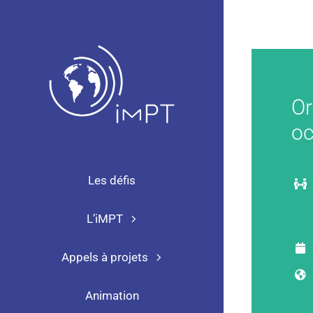
Passer
au
contenu
Or
oc
Les défis
L’iMPT
Appels à projets
Animation