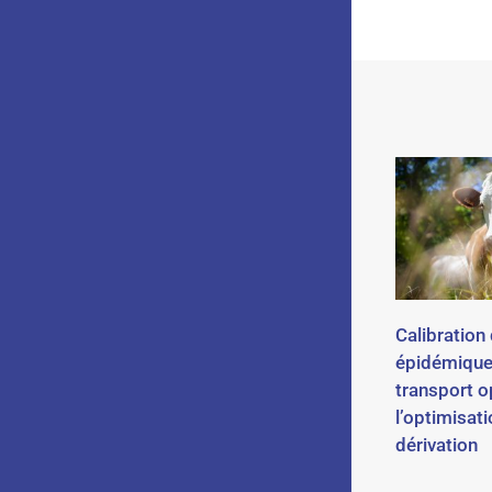
Calibration
épidémique
transport o
l’optimisat
dérivation