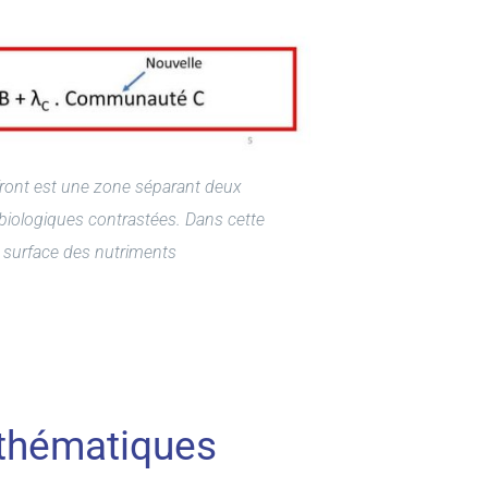
ront est une zone séparant deux
biologiques contrastées. Dans cette
 surface des nutriments
athématiques