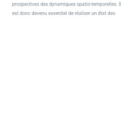
prospectives des dynamiques spatio-temporelles. Il
est donc devenu essentiel de réaliser un état des
lieux des limites du plan d’échantillonnage actuel
pour l’analyse spatiale des activités de pêche et de
mener une réflexion approfondie sur les possibles
améliorations méthodologiques.
Les premiers résultats obtenus montrent l’intérêt de
se tourner vers un plan d’échantillonnage indirect et
stratifié adapté, pour surmonter les risques liés à la
sur-enquête des pêcheurs et minimiser les zones de
pêche non observées.