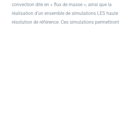
convection dite en « flux de masse », ainsi que la
réalisation d’un ensemble de simulations LES haute
résolution de référence. Ces simulations permettront
prochainement d’effectuer la calibration des
différents paramètres intervenant dans le schéma
en flux de masse. Une fois cette étape réalisée, la
paramétrisation obtenue sera intégrée dans des
modèles réalistes de l’océan, tels que CROCO et
NEMO, pour en étudier l’impact sur la dynamique et
la thermodynamique océanique.
Ce projet réunit des chercheurs en